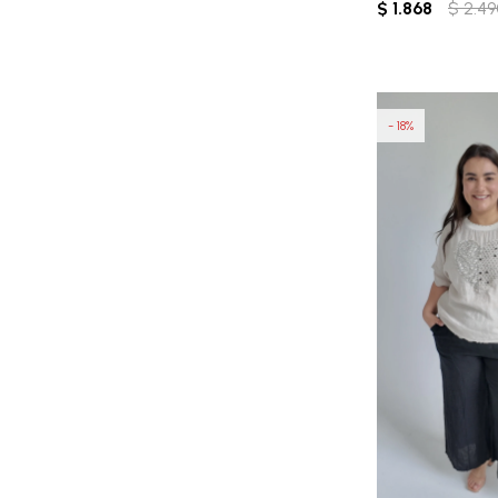
$
1.868
$
2.49
18