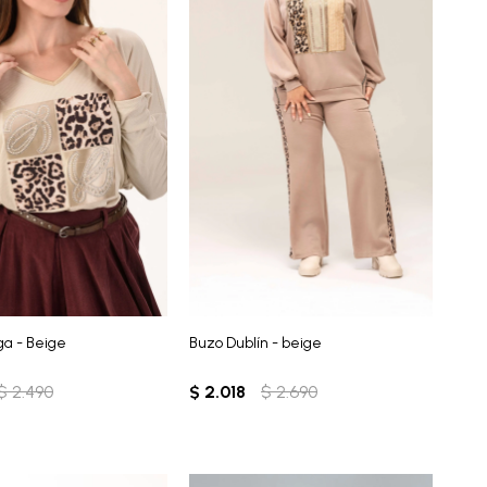
ga - Beige
Buzo Dublín - beige
$
2.490
$
2.018
$
2.690