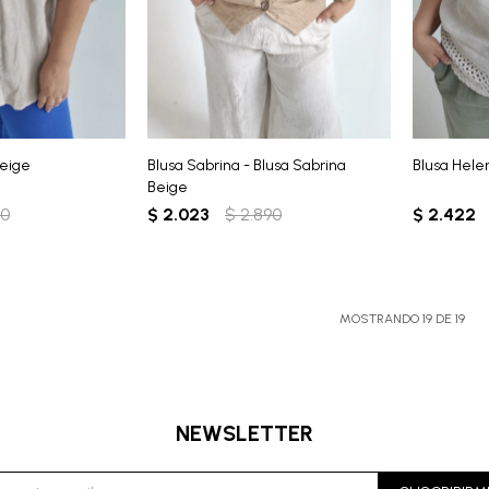
Beige
Blusa Sabrina - Blusa Sabrina
Blusa Hele
Beige
90
$
2.023
$
2.890
$
2.422
MOSTRANDO
19
DE
19
NEWSLETTER