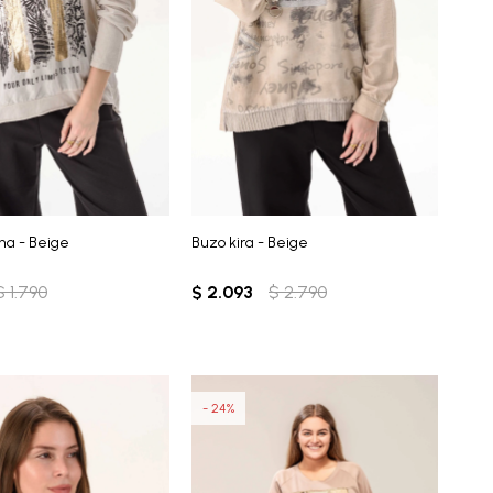
na - Beige
Buzo kira - Beige
$
1.790
$
2.093
$
2.790
24