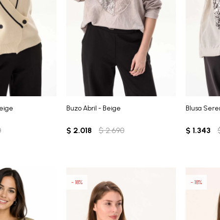
eige
Buzo Abril - Beige
Blusa Sere
0
$
2.018
$
2.690
$
1.343
18
18