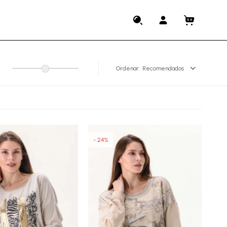
Recomendados
24