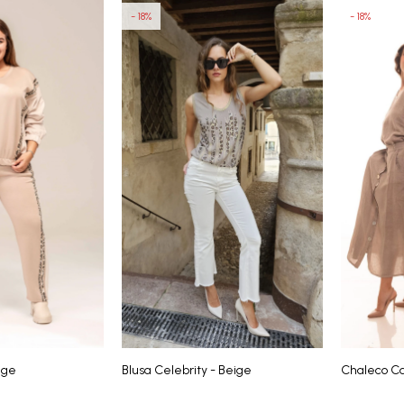
18
18
ige
Blusa Celebrity - Beige
Chaleco Ca