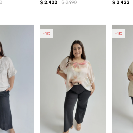
0
$
2.422
$
2.990
$
2.422
18
18