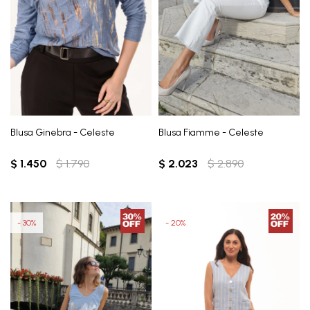
Blusa Ginebra - Celeste
Blusa Fiamme - Celeste
$
1.450
$
1.790
$
2.023
$
2.890
30
20