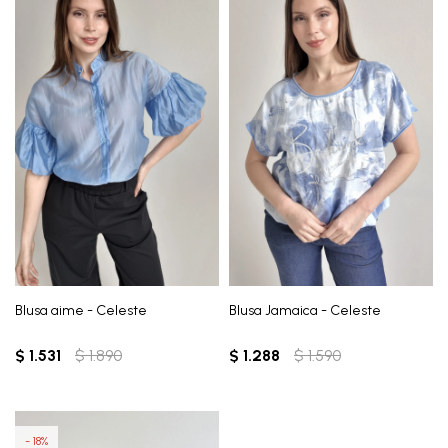
Blusa aime - Celeste
Blusa Jamaica - Celeste
$
1.531
$
1.890
$
1.288
$
1.590
18