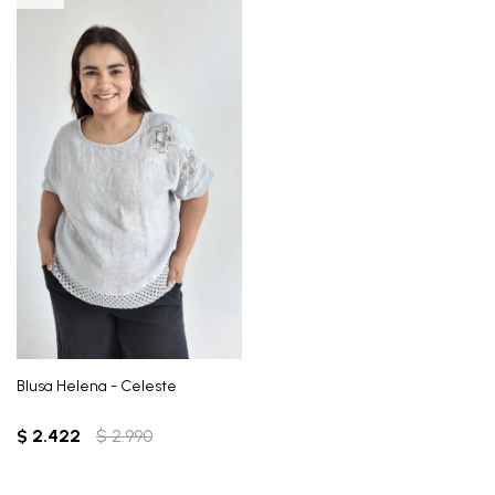
Blusa Helena - Celeste
$
2.422
$
2.990