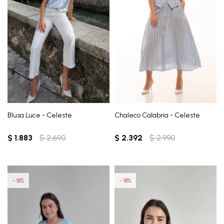
Blusa Luce - Celeste
Chaleco Calabria - Celeste
$
1.883
$
2.690
$
2.392
$
2.990
18
18