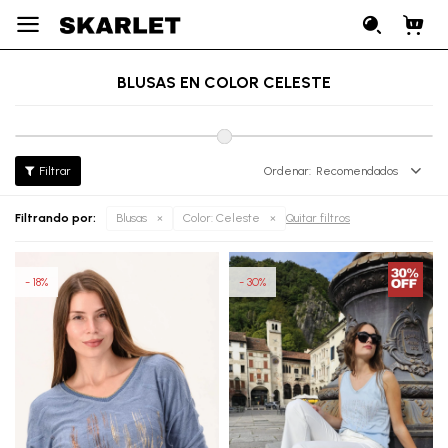

BLUSAS EN COLOR CELESTE
Recomendados
Filtrando por:
Blusas
Color:
Celeste
Quitar filtros
18
30