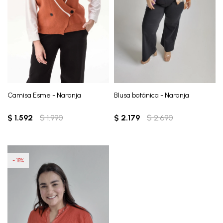
Camisa Esme - Naranja
Blusa botánica - Naranja
$
1.592
$
1.990
$
2.179
$
2.690
18