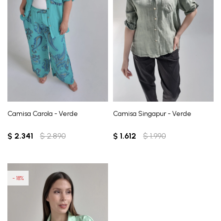
Camisa Carola - Verde
Camisa Singapur - Verde
$
2.341
$
2.890
$
1.612
$
1.990
18