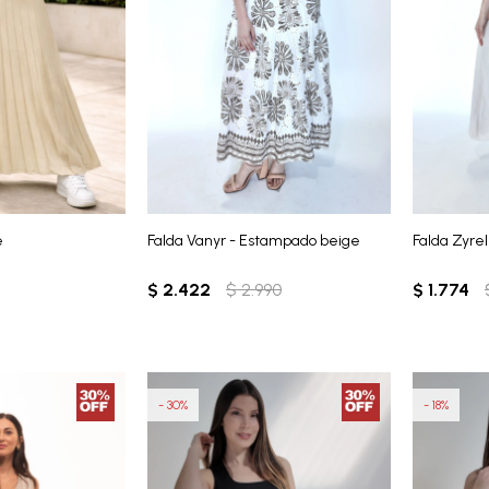
e
Falda Vanyr - Estampado beige
Falda Zyrel
$
2.422
$
2.990
$
1.774
30
18