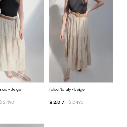
ncia - Beige
Falda Nataly - Beige
$
2.490
$
2.017
$
2.490