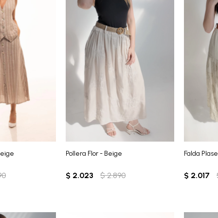
Beige
Pollera Flor - Beige
Falda Plase
90
$
2.023
$
2.890
$
2.017