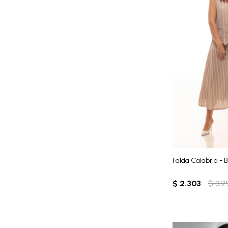
Falda Calabria - 
$
2.303
$
3.2