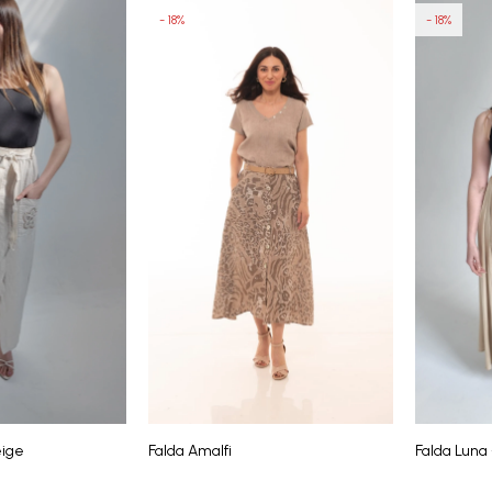
18
18
eige
Falda Amalfi
Falda Luna