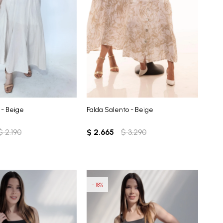
 - Beige
Falda Salento - Beige
$
2.190
$
2.665
$
3.290
18