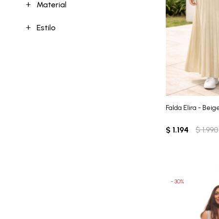
Material
Estilo
Falda Elira - Beig
$
1.194
$
1.990
30