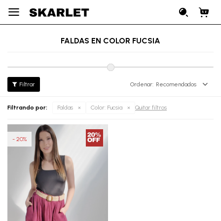

FALDAS EN COLOR FUCSIA
Recomendados
Filtrando por:
Faldas
Color:
Fucsia
Quitar filtros
20