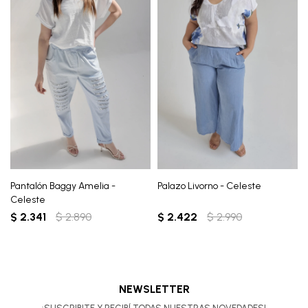
Pantalón Baggy Amelia -
Palazo Livorno - Celeste
Celeste
$
2.341
$
2.890
$
2.422
$
2.990
NEWSLETTER