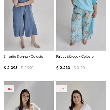
Enterito Sienna - Celeste
Palazo Málaga - Celeste
$
2.093
$
2.990
$
2.233
$
3.190
18
18