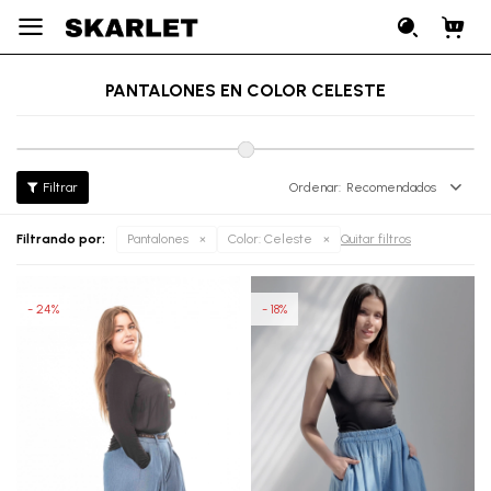

PANTALONES EN COLOR CELESTE
Recomendados
Filtrando por:
Pantalones
Color:
Celeste
Quitar filtros
24
18