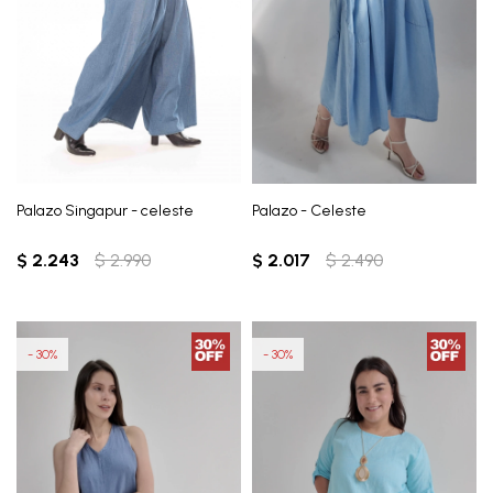
Palazo Singapur - celeste
Palazo - Celeste
$
2.243
$
2.990
$
2.017
$
2.490
30
30