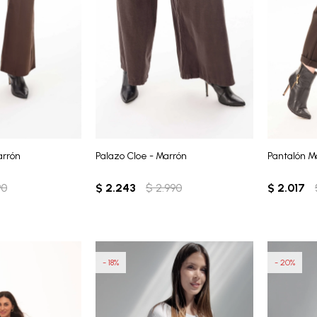
arrón
Palazo Cloe - Marrón
Pantalón M
90
$
2.243
$
2.990
$
2.017
18
20