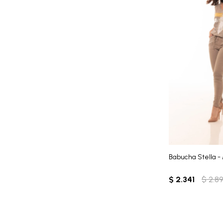
Babucha Stella -
$
2.341
$
2.8