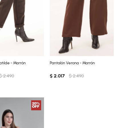
atilde - Marrón
Pantalón Verona - Marrón
$
2.490
$
2.017
$
2.490