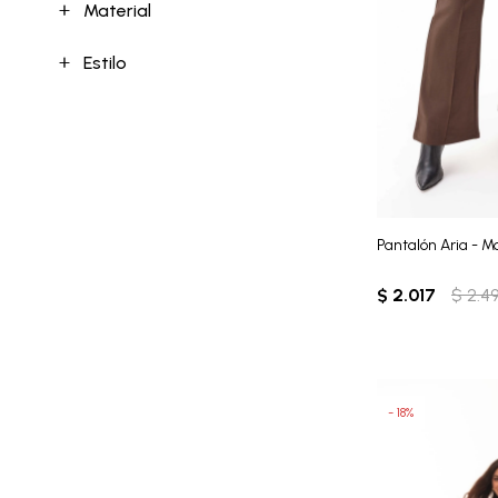
Material
Estilo
Pantalón Aria - M
$
2.017
$
2.4
18