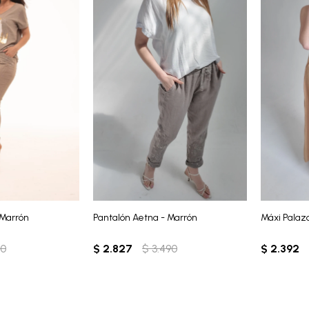
 Marrón
Pantalón Aetna - Marrón
Máxi Palaz
90
$
2.827
$
3.490
$
2.392