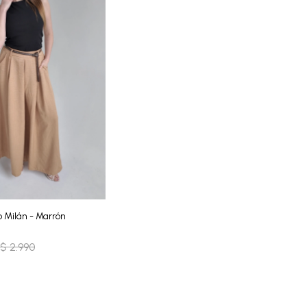
o Milán - Marrón
$
2.990