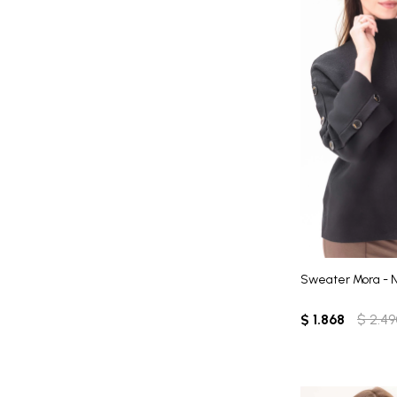
Sweater Mora - 
$
1.868
$
2.49