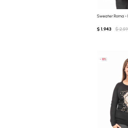
Sweater Roma - 
$
1.943
$
2.5
18