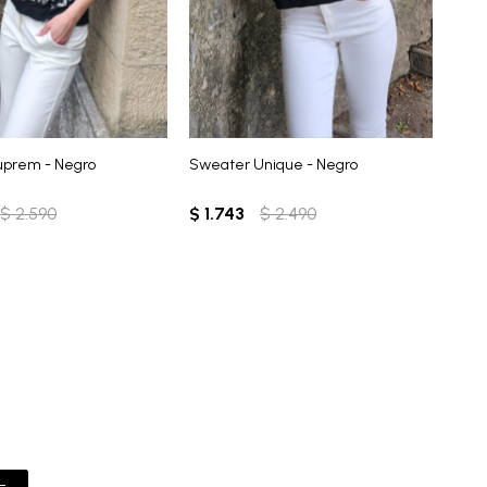
uprem - Negro
Sweater Unique - Negro
$
2.590
$
1.743
$
2.490