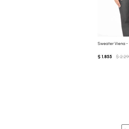
Sweater Viena -
$
1.855
$
2.29