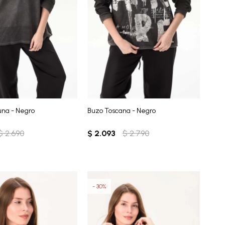
na - Negro
Buzo Toscana - Negro
$
2.690
$
2.093
$
2.790
30