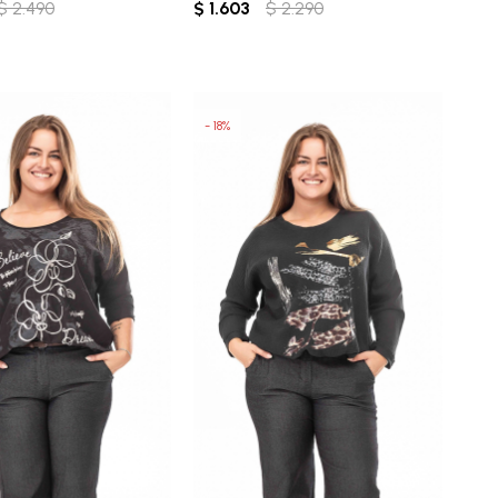
$
2.490
$
1.603
$
2.290
18