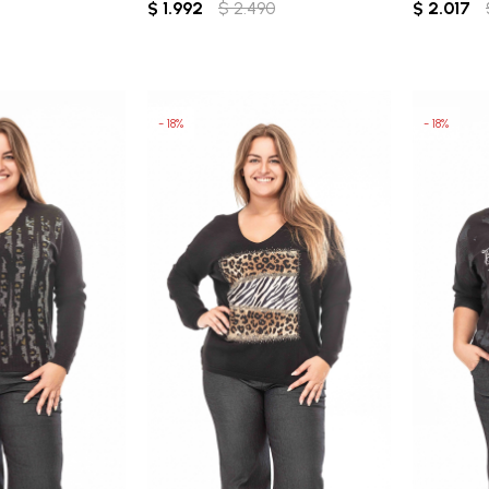
$
1.992
$
2.490
$
2.017
18
18