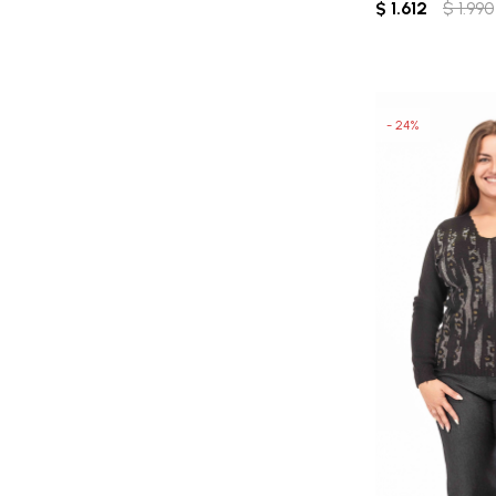
$
1.612
$
1.990
24