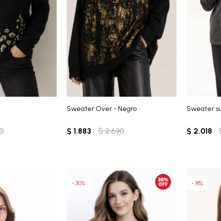
Sweater Over - Negro
Sweater su
0
$
1.883
$
2.690
$
2.018
30
18