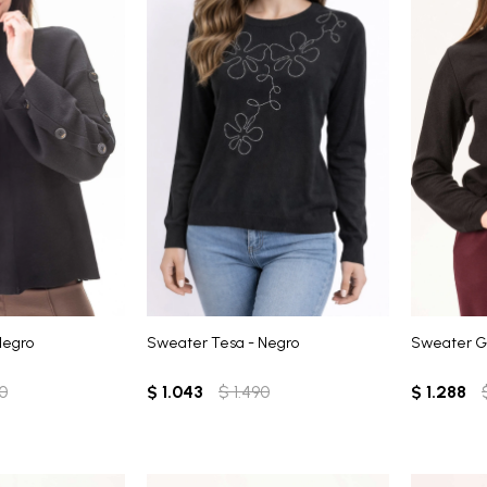
Negro
Sweater Tesa - Negro
Sweater G
0
$
1.043
$
1.490
$
1.288