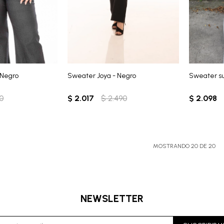
 Negro
Sweater Joya - Negro
Sweater s
0
$
2.017
$
2.490
$
2.098
MOSTRANDO
20
DE
20
NEWSLETTER