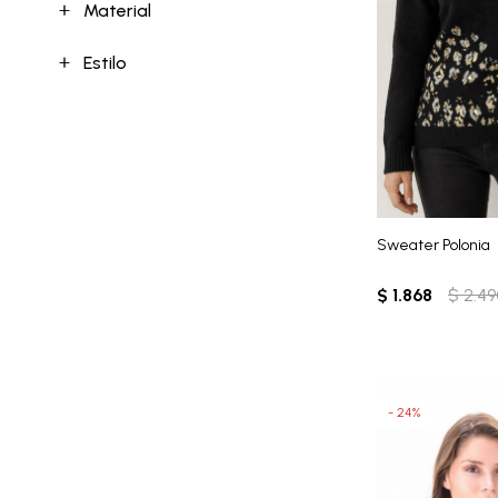
Material
Estilo
Sweater Polonia
$
1.868
$
2.49
24