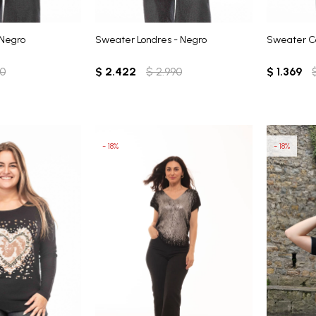
Negro
Sweater Londres - Negro
Sweater Ca
90
$
2.422
$
2.990
$
1.369
18
18