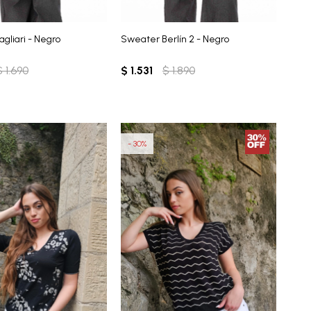
gliari - Negro
Sweater Berlín 2 - Negro
$
1.690
$
1.531
$
1.890
30