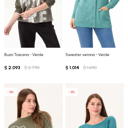
Buzo Toscana - Verde
Sweater verona - Verde
$
2.093
$
2.790
$
1.014
$
1.690
18
18