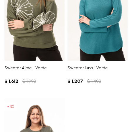
Sweater Aime - Verde
Sweater luna - Verde
$
1.612
$
1.990
$
1.207
$
1.490
18