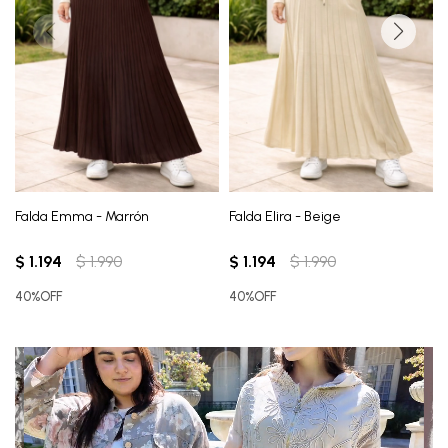
Falda Emma - Marrón
Falda Elira - Beige
$
1.194
$
1.990
$
1.194
$
1.990
40%OFF
40%OFF