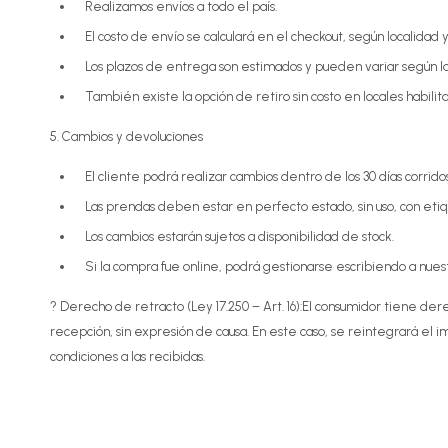
Realizamos envíos a todo el país.
El costo de envío se calculará en el checkout, según localidad
Los plazos de entrega son estimados y pueden variar según 
También existe la opción de retiro sin costo en locales habilit
5. Cambios y devoluciones
El cliente podrá realizar cambios dentro de los 30 días corrid
Las prendas deben estar en perfecto estado, sin uso, con etiqu
Los cambios estarán sujetos a disponibilidad de stock.
Si la compra fue online, podrá gestionarse escribiendo a nuestr
? Derecho de retracto (Ley 17.250 – Art. 16):El consumidor tiene der
recepción, sin expresión de causa. En este caso, se reintegrará el
condiciones a las recibidas.