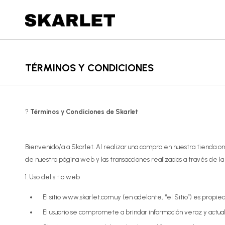
TÉRMINOS Y CONDICIONES
?
Términos y Condiciones de Skarlet
Bienvenido/a a Skarlet. Al realizar una compra en nuestra tienda on
de nuestra página web y las transacciones realizadas a través de la
1. Uso del sitio web
El sitio www.skarlet.com.uy (en adelante, “el Sitio”) es propie
El usuario se compromete a brindar información veraz y actu