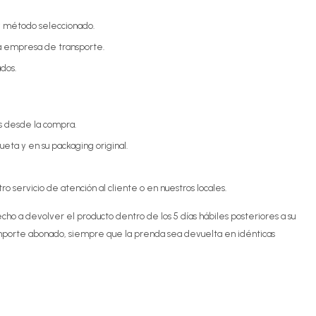
 y método seleccionado.
la empresa de transporte.
ados.
os desde la compra.
eta y en su packaging original.
o servicio de atención al cliente o en nuestros locales.
echo a devolver el producto dentro de los 5 días hábiles posteriores a su
 importe abonado, siempre que la prenda sea devuelta en idénticas