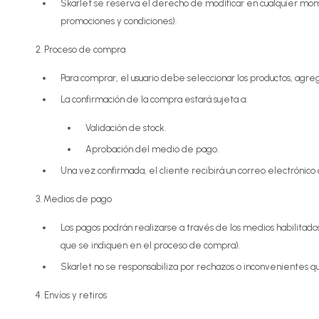
Skarlet se reserva el derecho de modificar en cualquier momen
promociones y condiciones).
2. Proceso de compra
Para comprar, el usuario debe seleccionar los productos, agrega
La confirmación de la compra estará sujeta a:
Validación de stock.
Aprobación del medio de pago.
Una vez confirmada, el cliente recibirá un correo electrónico 
3. Medios de pago
Los pagos podrán realizarse a través de los medios habilitado
que se indiquen en el proceso de compra).
Skarlet no se responsabiliza por rechazos o inconvenientes q
4. Envíos y retiros