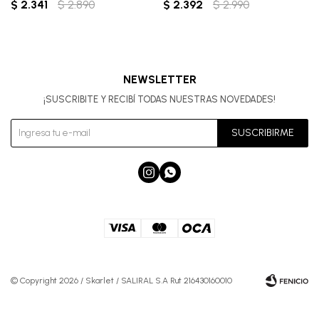
$
2.341
$
2.890
$
2.392
$
2.990
NEWSLETTER
¡SUSCRIBITE Y RECIBÍ TODAS NUESTRAS NOVEDADES!
SUSCRIBIRME


© Copyright 2026 / Skarlet / SALIRAL S.A Rut 216430160010