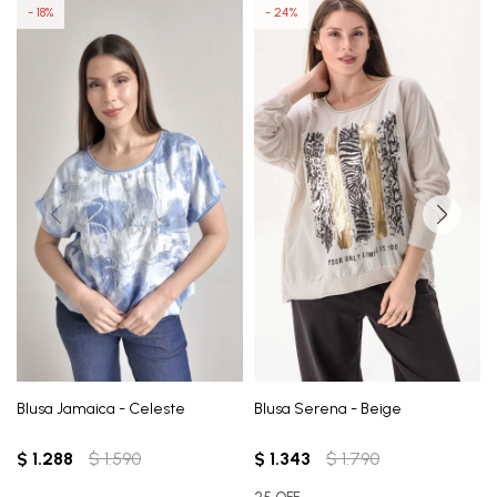
18
24
Blusa Jamaica - Celeste
Blusa Serena - Beige
$
1.288
$
1.590
$
1.343
$
1.790