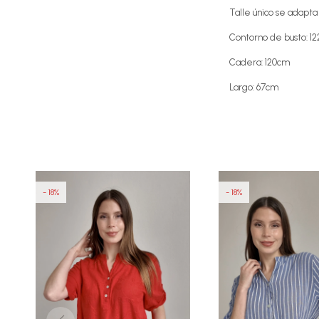
Talle único se adapta
Contorno de busto: 1
Cadera: 120cm
Largo: 67cm
18
18