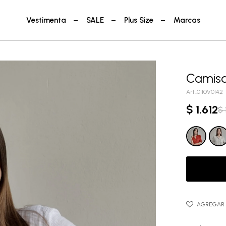
Vestimenta
SALE
Plus Size
Marcas
Camisa
0110V0142
$
1.612
$