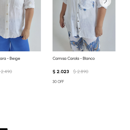
ara - Beige
Camisa Carola - Blanco
C
2.490
$
2.023
$
2.890
$
30 OFF