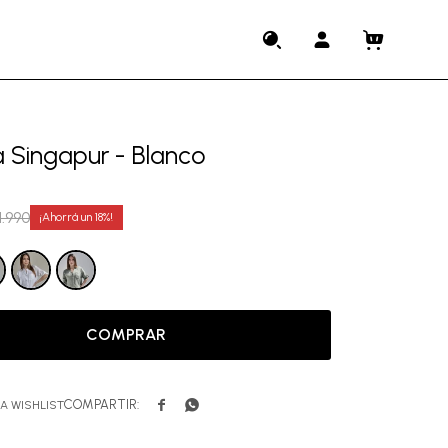
 Singapur - Blanco
1.990
18
COMPRAR

