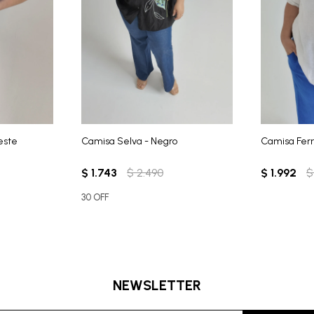
este
Camisa Selva - Negro
Camisa Ferr
$
1.743
$
2.490
$
1.992
$
30 OFF
NEWSLETTER