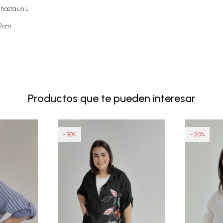
 hasta un L
22cm
Productos que te pueden interesar
30
20