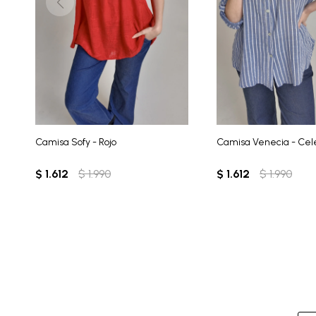
Camisa Sofy - Rojo
Camisa Venecia - Cel
$
1.612
$
1.990
$
1.612
$
1.990