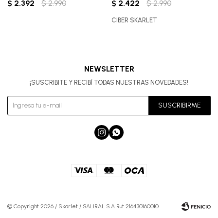
$
2.392
$
2.990
$
2.422
$
2.990
CIBER SKARLET
NEWSLETTER
¡SUSCRIBITE Y RECIBÍ TODAS NUESTRAS NOVEDADES!
SUSCRIBIRME


© Copyright 2026 / Skarlet / SALIRAL S.A Rut 216430160010