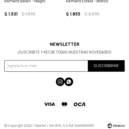
Remera Belén - Negro
Remera Estela - Blanco
$
1.531
$
1.890
$
1.855
$
2.290
NEWSLETTER
¡SUSCRIBITE Y RECIBÍ TODAS NUESTRAS NOVEDADES!
SUSCRIBIRME


© Copyright 2026 / Skarlet / SALIRAL S.A Rut 216430160010