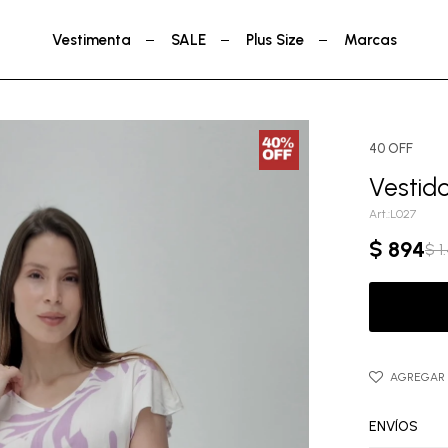
Vestimenta
SALE
Plus Size
Marcas
40 OFF
Vestid
L027
$
894
$
1
ENVÍOS