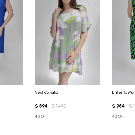
Vestido kalia
Enterito Mó
$
894
$
1.490
$
954
$
40 OFF
40 OFF