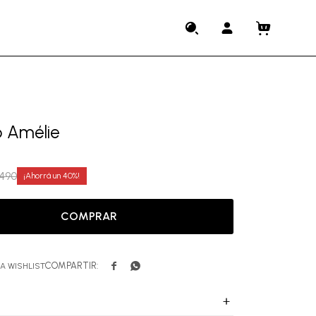
o Amélie
.490
40
COMPRAR

