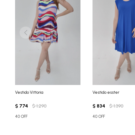
Vestido Vittoria
Vestido esster
$
774
$
1.290
$
834
$
1.390
40 OFF
40 OFF