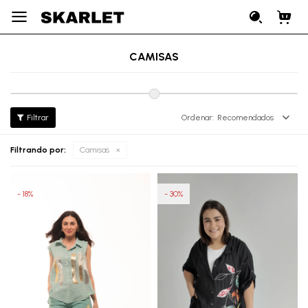

CAMISAS
Recomendados
Filtrando por:
Camisas
18
30