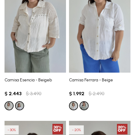
Camisa Esencia - Beigeb
Camisa Ferrara - Beige
$
2.443
$
3.490
$
1.992
$
2.490
30
20