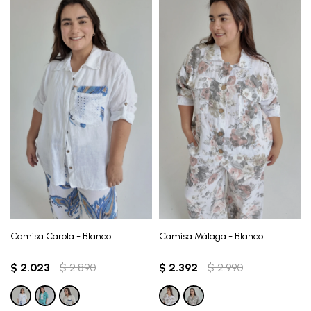
Camisa Carola - Blanco
Camisa Málaga - Blanco
$
2.023
$
2.890
$
2.392
$
2.990