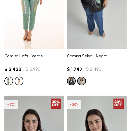
Camisa Linfa - Verde
Camisa Selva - Negro
$
2.422
$
2.990
$
1.743
$
2.490
30
20