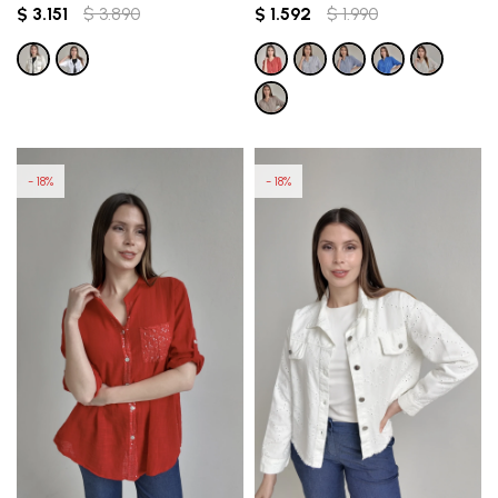
$
3.151
$
3.890
$
1.592
$
1.990
18
18