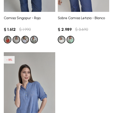
Camisa Singapur - Roja
Sobre Camisa Letizia - Blanco
$
1.612
$
1.990
$
2.989
$
3.690
18