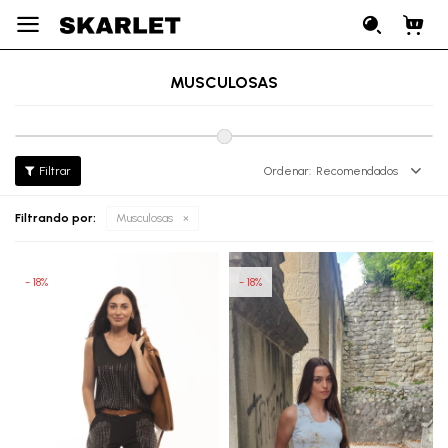

MUSCULOSAS
Recomendados
Filtrando por:
Musculosas
18
18