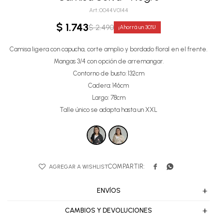
0044V0144
$
1.743
$
2.490
30
Camisa ligera con capucha, corte amplio y bordado floral en el frente.
Mangas 3/4 con opción de arremangar.
Contorno de busto: 132cm
Cadera: 146cm
Largo: 78cm
Talle único se adapta hasta un XXL


ENVÍOS
CAMBIOS Y DEVOLUCIONES