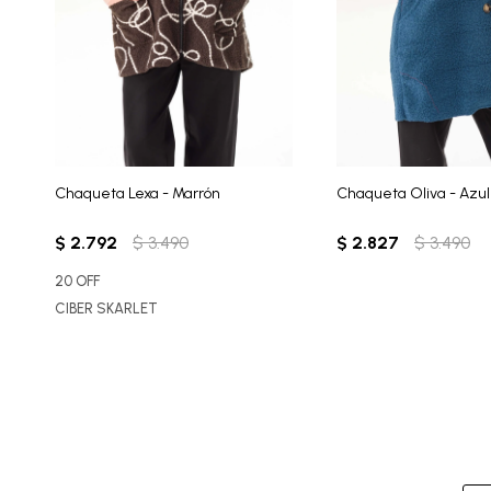
Chaqueta Lexa - Marrón
Chaqueta Oliva - Azul
$
2.792
$
3.490
$
2.827
$
3.490
20 OFF
CIBER SKARLET