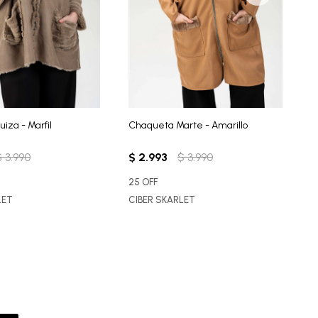
iza - Marfil
Chaqueta Marte - Amarillo
C
$
3.990
$
2.993
$
3.990
$
25 OFF
2
LET
CIBER SKARLET
C