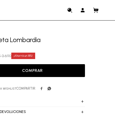
ta Lombardía
$
3.690
18
COMPRAR


 DEVOLUCIONES