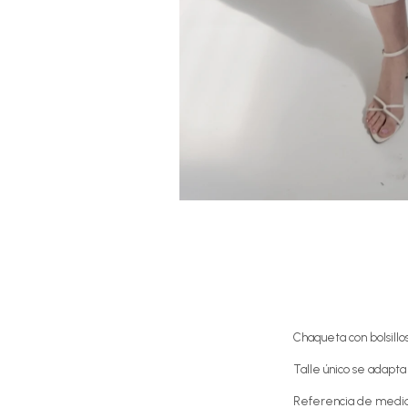
Chaqueta con bolsillo
Talle único se adapta
Referencia de medi