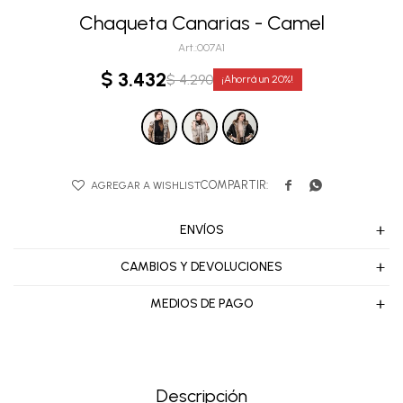
Chaqueta Canarias - Camel
007A1
$
3.432
$
4.290
20


ENVÍOS
CAMBIOS Y DEVOLUCIONES
MEDIOS DE PAGO
Descripción