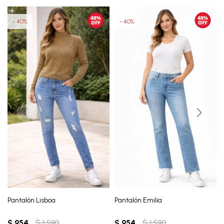
40
40
Pantalón Lisboa
Pantalón Emilia
$
954
$
1.590
$
954
$
1.590