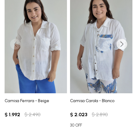
Camisa Ferrara - Beige
Camisa Carola - Blanco
$
1.992
$
2.490
$
2.023
$
2.890
30 OFF