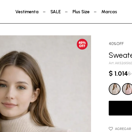
Vestimenta
SALE
Plus Size
Marcas
40%OFF
Sweate
AK5261516
$
1.014
$