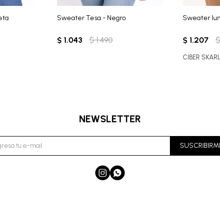
eta
Sweater Tesa - Negro
Sweater lu
$
1.043
$
1.490
$
1.207
CIBER SKAR
NEWSLETTER
SUSCRIBIRM

