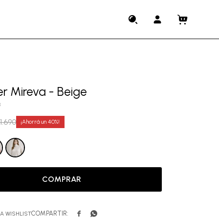
r Mireva - Beige
3
1.690
40
COMPRAR

