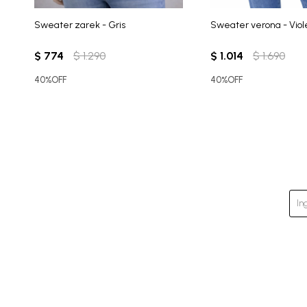
Sweater zarek - Gris
Sweater verona - Viol
$
774
$
1.290
$
1.014
$
1.690
40%OFF
40%OFF