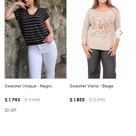
Sweater Unique - Negro
Sweater Viena - Beige
$
1.743
$
2.490
$
1.855
$
2.290
30 OFF