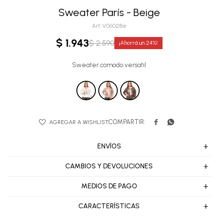
Sweater París - Beige
V0602Be
$
1.943
$
2.590
24
Sweater comodo versatil


ENVÍOS
CAMBIOS Y DEVOLUCIONES
MEDIOS DE PAGO
CARACTERÍSTICAS