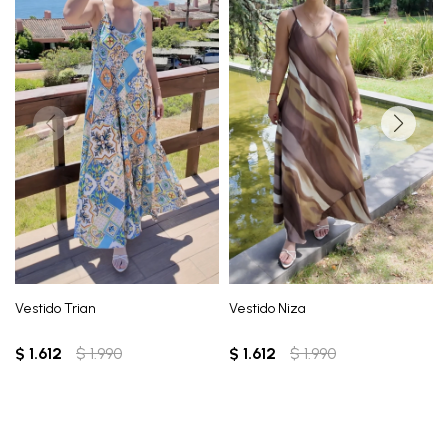
Vestido Trian
Vestido Niza
$
1.612
$
1.990
$
1.612
$
1.990