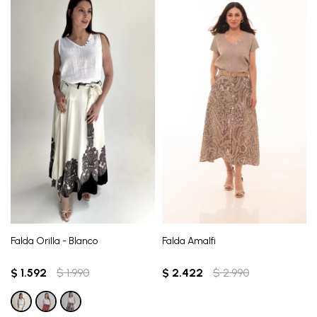
Falda Orilla - Blanco
Falda Amalfi
$
1.592
$
1.990
$
2.422
$
2.990