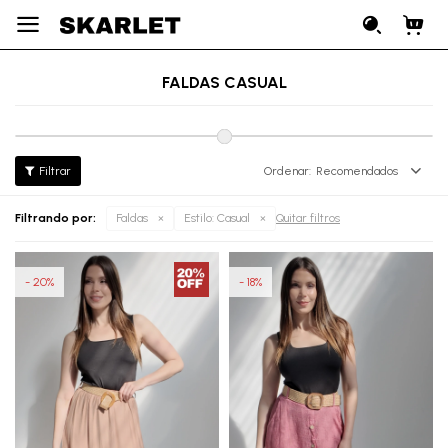

FALDAS CASUAL
Recomendados
Filtrando por:
Faldas
Estilo:
Casual
Quitar filtros
20
18