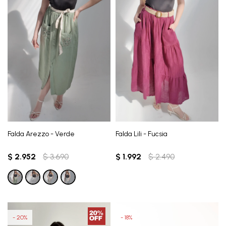
Falda Arezzo - Verde
Falda Lili - Fucsia
$
2.952
$
3.690
$
1.992
$
2.490
20
18