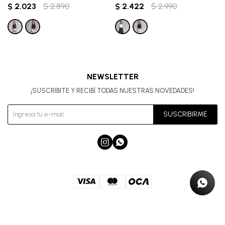
$
2.023
$
2.890
$
2.422
$
2.990
NEWSLETTER
¡SUSCRIBITE Y RECIBÍ TODAS NUESTRAS NOVEDADES!
SUSCRIBIRME


© Copyright 2026 / Skarlet / SALIRAL S.A Rut 216430160010