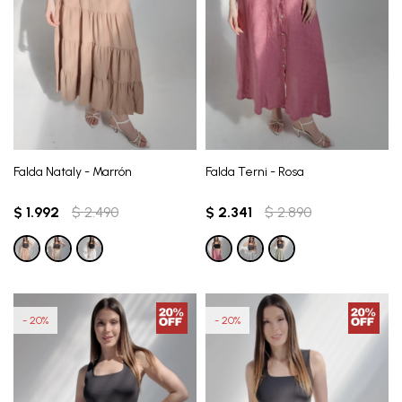
Falda Nataly - Marrón
Falda Terni - Rosa
$
1.992
$
2.490
$
2.341
$
2.890
20
20