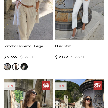
Pantalón Diadema - Beige
Blusa Stylo
$
2.665
$
3.290
$
2.179
$
2.690
20
30