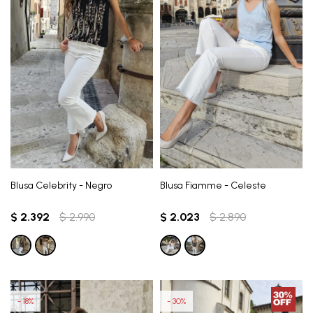
Blusa Celebrity - Negro
Blusa Fiamme - Celeste
$
2.392
$
2.990
$
2.023
$
2.890
18
30