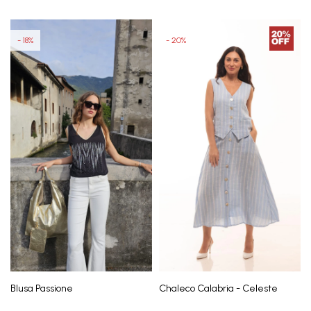
18
20
Blusa Passione
Chaleco Calabria - Celeste