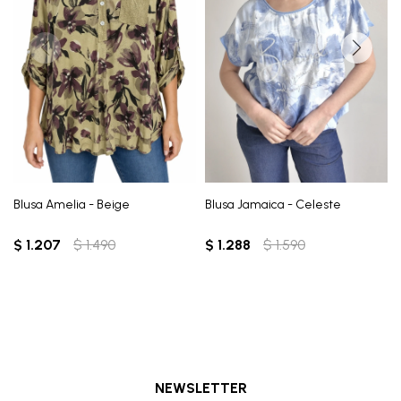
Blusa Amelia - Beige
Blusa Jamaica - Celeste
$
1.207
$
1.490
$
1.288
$
1.590
NEWSLETTER