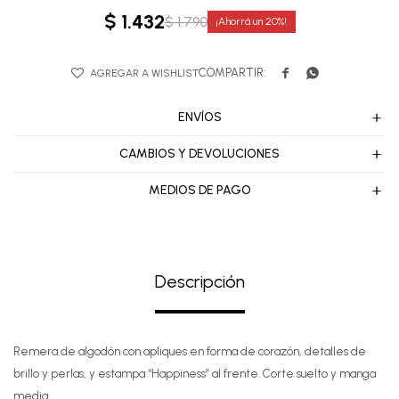
$
1.432
$
1.790
20


ENVÍOS
CAMBIOS Y DEVOLUCIONES
MEDIOS DE PAGO
Descripción
Remera de algodón con apliques en forma de corazón, detalles de
brillo y perlas, y estampa “Happiness” al frente. Corte suelto y manga
media.