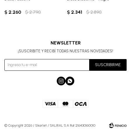
$
2.260
$
2.790
$
2.341
$
2.890
NEWSLETTER
¡SUSCRIBITE Y RECIBÍ TODAS NUESTRAS NOVEDADES!
SUSCRIBIRME


© Copyright 2026 / Skarlet / SALIRAL S.A Rut 216430160010