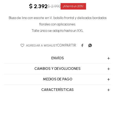
$
2.392
$
2.990
20
Blusa de lino con escote en V, bolsillo frontal y delicados bordados
florales con aplicaciones.
Talle único se adapta hasta un XXL


ENVÍOS
CAMBIOS Y DEVOLUCIONES
MEDIOS DE PAGO
CARACTERÍSTICAS