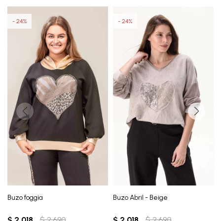
24
24
Buzo foggia
Buzo Abril - Beige
$
2.018
$
2.690
$
2.018
$
2.690