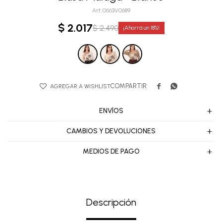
0663V0689
$
2.017
$
2.490
18


ENVÍOS
CAMBIOS Y DEVOLUCIONES
MEDIOS DE PAGO
Descripción