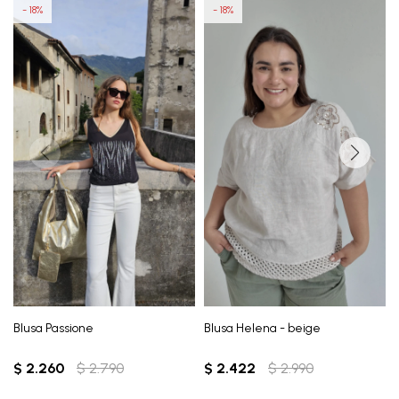
18
18
Blusa Passione
Blusa Helena - beige
$
2.260
$
2.790
$
2.422
$
2.990