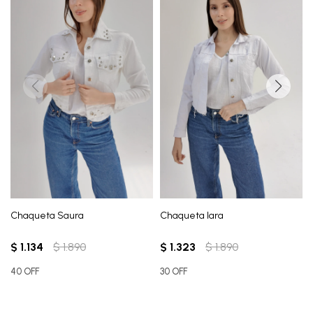
Chaqueta Saura
Chaqueta Iara
$
1.134
$
1.890
$
1.323
$
1.890
40 OFF
30 OFF