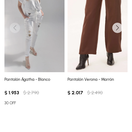
Pantalón Ágatha - Blanco
Pantalón Verona - Marrón
$
1.953
$
2.790
$
2.017
$
2.490
30 OFF