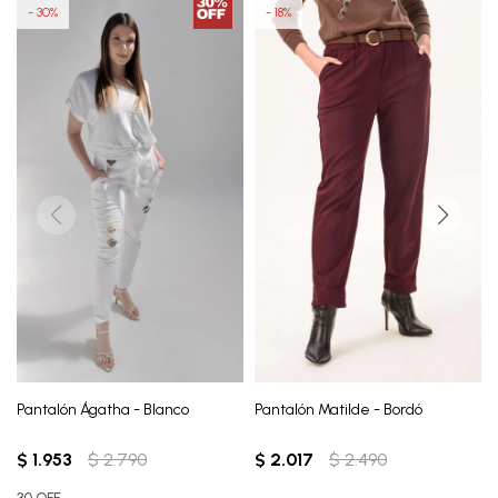
30
18
Pantalón Ágatha - Blanco
Pantalón Matilde - Bordó
$
1.953
$
2.790
$
2.017
$
2.490