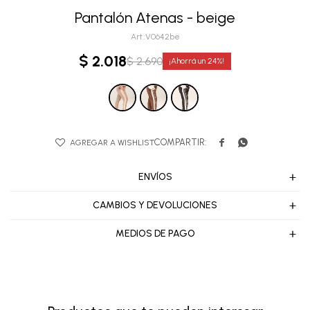
Pantalón Atenas - beige
V0642be
$
2.018
$
2.690
24


ENVÍOS
CAMBIOS Y DEVOLUCIONES
MEDIOS DE PAGO