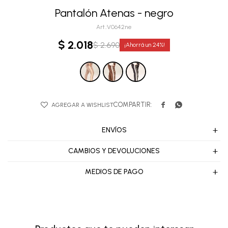
Pantalón Atenas - negro
V0642ne
$
2.018
$
2.690
24


ENVÍOS
CAMBIOS Y DEVOLUCIONES
MEDIOS DE PAGO