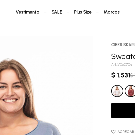
Vestimenta
SALE
Plus Size
Marcas
CIBER SKAR
Sweater
V0607Ce
$
1.531
$