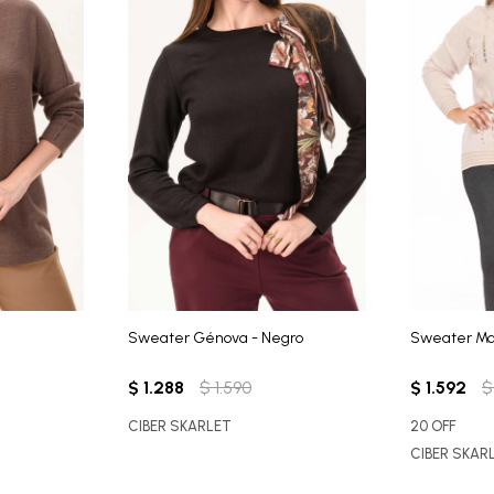
Sweater Génova - Negro
Sweater Mad
$
1.288
$
1.590
$
1.592
$
CIBER SKARLET
20 OFF
CIBER SKAR