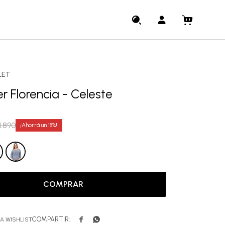
LET
 Florencia - Celeste
1.890
18
COMPRAR

