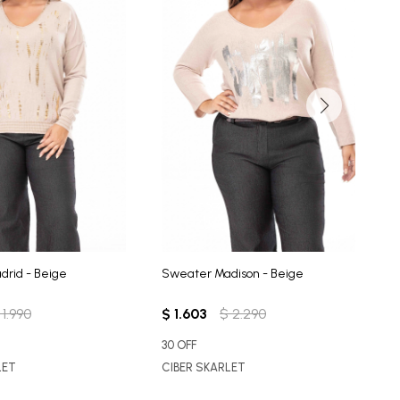
rid - Beige
Sweater Madison - Beige
S
1.990
$
1.603
$
2.290
$
30 OFF
C
LET
CIBER SKARLET