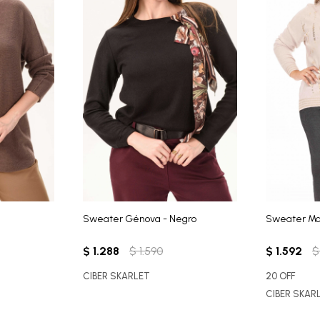
Sweater Génova - Negro
Sweater Mad
$
1.288
$
1.590
$
1.592
$
CIBER SKARLET
20 OFF
CIBER SKAR