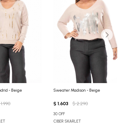
rid - Beige
Sweater Madison - Beige
S
1.990
$
1.603
$
2.290
$
30 OFF
C
LET
CIBER SKARLET