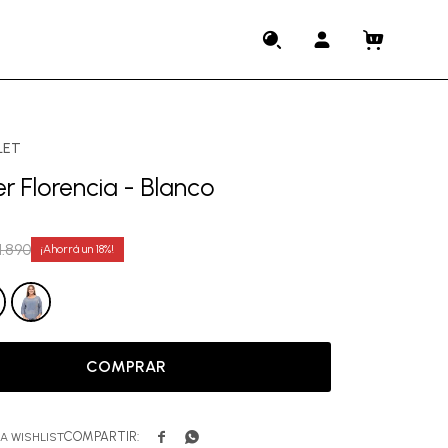
LET
r Florencia - Blanco
1.890
18
COMPRAR

