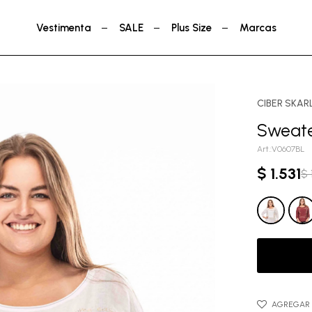
Vestimenta
SALE
Plus Size
Marcas
CIBER SKAR
Sweate
V0607BL
$
1.531
$