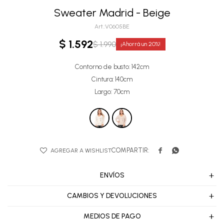
Sweater Madrid - Beige
V0605BE
$
1.592
$
1.990
20
Contorno de busto: 142cm
Cintura: 140cm
Largo: 70cm


ENVÍOS
CAMBIOS Y DEVOLUCIONES
MEDIOS DE PAGO