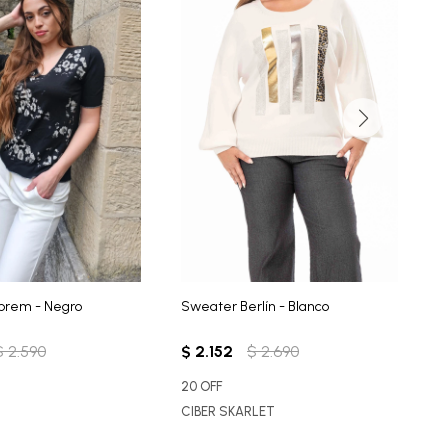
prem - Negro
Sweater Berlín - Blanco
S
$
2.590
$
2.152
$
2.690
$
20 OFF
C
CIBER SKARLET