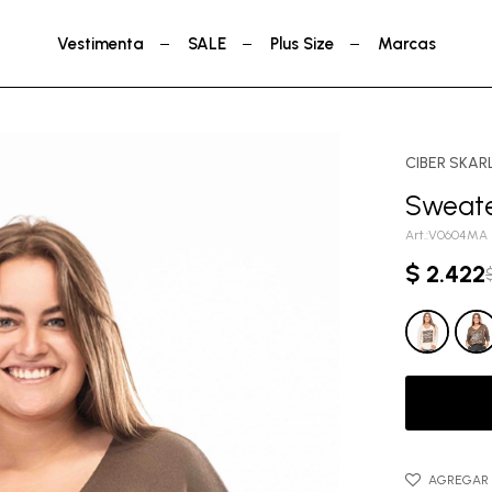
Vestimenta
SALE
Plus Size
Marcas
CIBER SKAR
Sweate
V0604MA
$
2.422