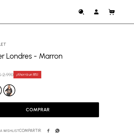
LET
r Londres - Marron
$
2.990
18
COMPRAR

