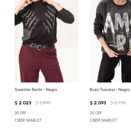
Sweater Berlín - Negro
Buzo Toscana - Negro
$
2.023
$
2.890
$
2.093
$
2.790
30 OFF
25 OFF
CIBER SKARLET
CIBER SKARLET