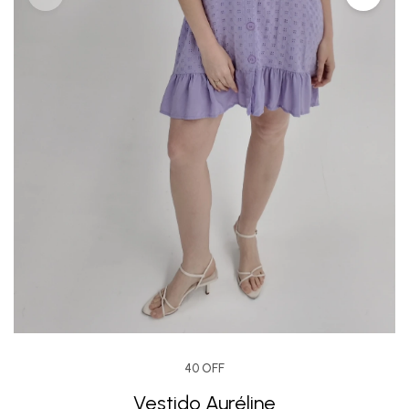
40 OFF
Vestido Auréline