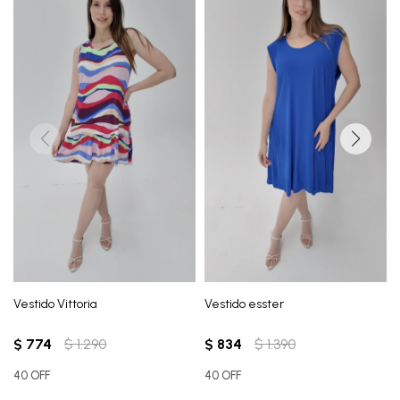
Vestido Vittoria
Vestido esster
$
774
$
1.290
$
834
$
1.390
40 OFF
40 OFF