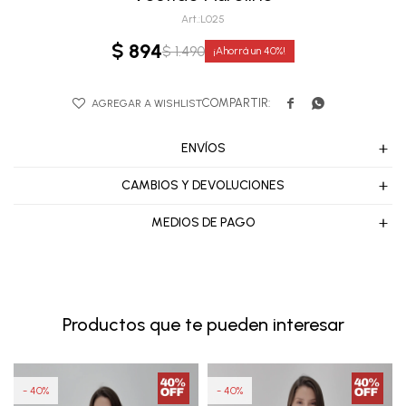
L025
$
894
$
1.490
40


ENVÍOS
CAMBIOS Y DEVOLUCIONES
MEDIOS DE PAGO
Productos que te pueden interesar
40
40