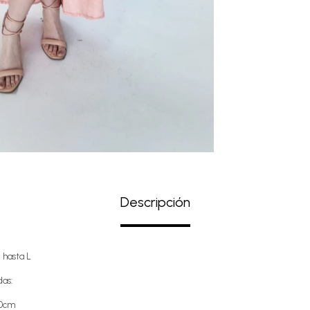
Descripción
 hasta L
as:
20cm