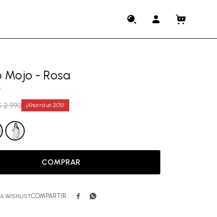
o Mojo - Rosa
6
$
2.990
20
COMPRAR

