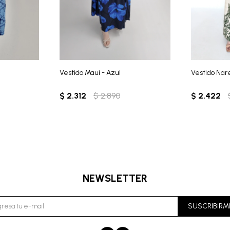
Vestido Maui - Azul
Vestido Nar
$
2.312
$
2.890
$
2.422
NEWSLETTER
SUSCRIBIRM