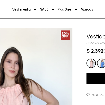
Vestimenta
SALE
Plus Size
Marcas
Vestid
0407V039
$
2.392