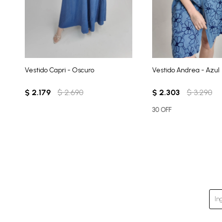
Vestido Capri - Oscuro
Vestido Andrea - Azul
$
2.179
$
2.690
$
2.303
$
3.290
30 OFF