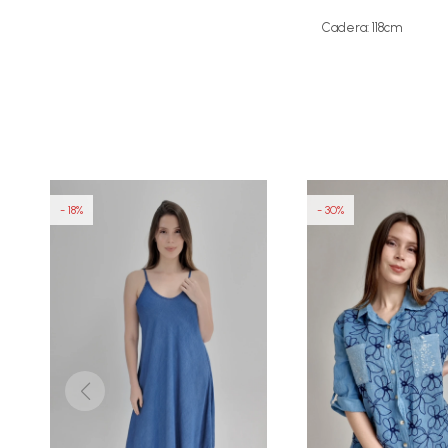
Cadera: 118cm
18
30