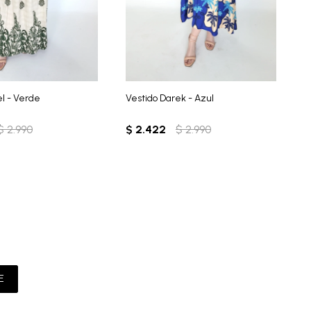
el - Verde
Vestido Darek - Azul
V
$
2.990
$
2.422
$
2.990
$
E