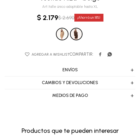
talle único adaptable hasta XL
$
2.179
$
2.690
18


ENVÍOS
CAMBIOS Y DEVOLUCIONES
MEDIOS DE PAGO
Productos que te pueden interesar