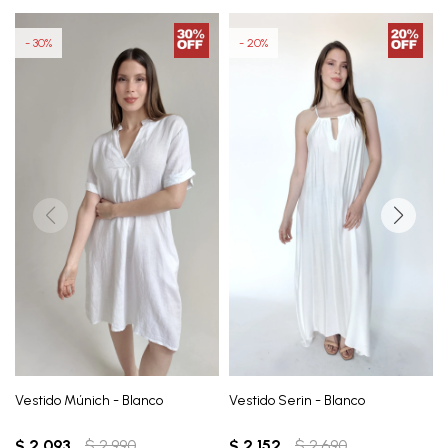
30
20
Vestido Múnich - Blanco
Vestido Serin - Blanco
$
2.093
$
2.990
$
2.152
$
2.690