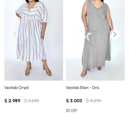
Vestido Oryal
Vestido Elion - Gris
$
2.989
$
3.690
$
3.003
$
4.290
30 OFF