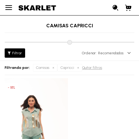

CAMISAS CAPRICCI
Recomendados
Filtrando por:
Camisas
Capricci
Quitar filtros
18