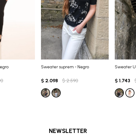
Negro
Sweater suprem - Negro
Sweater U
90
$
2.098
$
2.590
$
1.743
NEWSLETTER