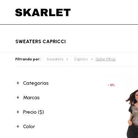
SWEATERS CAPRICCI
Filtrando por:
Sweaters
Capricci
Quitar filtros
Categorías
18
Marcas
Precio
($)
Color