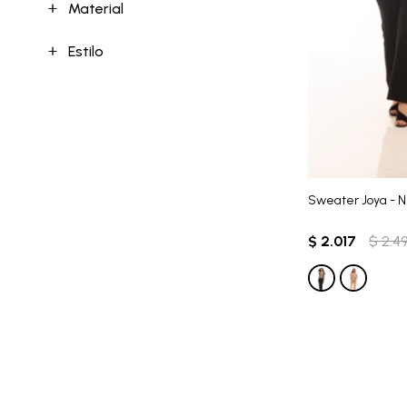
Material
Estilo
Sweater Joya - 
$
2.017
$
2.4