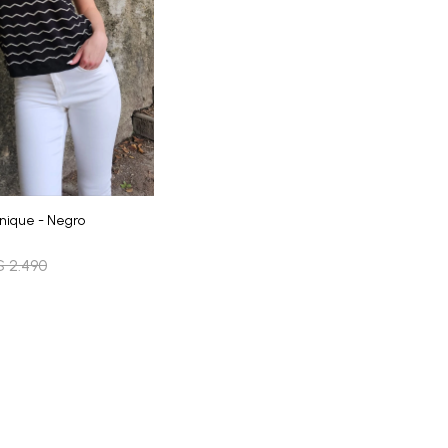
nique - Negro
$
2.490